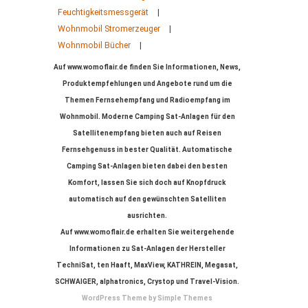
Feuchtigkeitsmessgerät
|
Wohnmobil Stromerzeuger
|
Wohnmobil Bücher
|
Auf www.womoflair.de finden Sie Informationen, News,
Produktempfehlungen und Angebote rund um die
Themen Fernsehempfang und Radioempfang im
Wohnmobil. Moderne Camping Sat-Anlagen für den
Satellitenempfang bieten auch auf Reisen
Fernsehgenuss in bester Qualität. Automatische
Camping Sat-Anlagen bieten dabei den besten
Komfort, lassen Sie sich doch auf Knopfdruck
automatisch auf den gewünschten Satelliten
ausrichten.
Auf www.womoflair.de erhalten Sie weitergehende
Informationen zu Sat-Anlagen der Hersteller
TechniSat, ten Haaft, MaxView, KATHREIN, Megasat,
SCHWAIGER, alphatronics, Crystop und Travel-Vision.
WordPress Theme by
Simple Themes