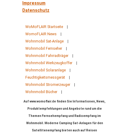
Impressum
Datenschutz
WoMoFLAIR Startseite
|
WomoFLAIR News
|
Wohnmobil Sat-Anlage
|
Wohnmobil Fernseher
|
Wohnmobil Fahrradträger
|
Wohnmobil Werkzeugkoffer
|
Wohnmobil Solaranlage
|
Feuchtigkeitsmessgerät
|
Wohnmobil Stromerzeuger
|
Wohnmobil Bücher
|
Auf www.womoflair.de finden Sie Informationen, News,
Produktempfehlungen und Angebote rund um die
Themen Fernsehempfang und Radioempfang im
Wohnmobil. Moderne Camping Sat-Anlagen für den
Satellitenempfang bieten auch auf Reisen