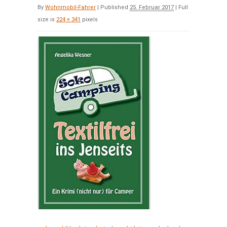
By
Wohnmobil-Fahrer
|
Published
25. Februar 2017
|
Full
size is
224 × 341
pixels