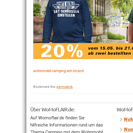
wohnmobil-camping-am-strand
Bookmark the
permalink
.
Über WoMoFLAIR.de:
WoMoFL
Auf Womoflair.de finden Sie
WoM
hilfreiche Informationen rund um das
Wom
Thema Camping mit dem Wohnmobil