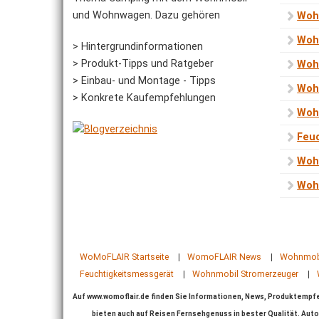
und Wohnwagen. Dazu gehören
Woh
Woh
> Hintergrundinformationen
> Produkt-Tipps und Ratgeber
Woh
> Einbau- und Montage - Tipps
Woh
> Konkrete Kaufempfehlungen
Woh
Feu
Woh
Woh
WoMoFLAIR Startseite
|
WomoFLAIR News
|
Wohnmobi
Feuchtigkeitsmessgerät
|
Wohnmobil Stromerzeuger
|
Auf www.womoflair.de finden Sie Informationen, News, Produktemp
bieten auch auf Reisen Fernsehgenuss in bester Qualität. Aut