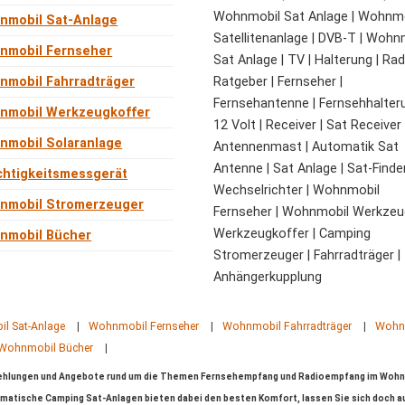
Wohnmobil Sat Anlage | Wohnm
nmobil Sat-Anlage
Satellitenanlage | DVB-T | Wohn
nmobil Fernseher
Sat Anlage | TV | Halterung | Rad
nmobil Fahrradträger
Ratgeber | Fernseher |
Fernsehantenne | Fernsehhalteru
nmobil Werkzeugkoffer
12 Volt | Receiver | Sat Receiver 
nmobil Solaranlage
Antennenmast | Automatik Sat
Antenne | Sat Anlage | Sat-Finder
chtigkeitsmessgerät
Wechselrichter | Wohnmobil
nmobil Stromerzeuger
Fernseher | Wohnmobil Werkzeu
Werkzeugkoffer | Camping
nmobil Bücher
Stromerzeuger | Fahrradträger |
Anhängerkupplung
l Sat-Anlage
|
Wohnmobil Fernseher
|
Wohnmobil Fahrradträger
|
Wohnm
Wohnmobil Bücher
|
fehlungen und Angebote rund um die Themen Fernsehempfang und Radioempfang im Wohn
omatische Camping Sat-Anlagen bieten dabei den besten Komfort, lassen Sie sich doch 