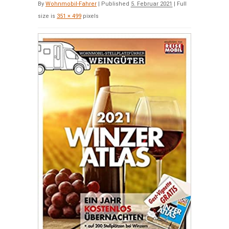
By
Wohnmobil-Fahrer
|
Published
5. Februar 2021
|
Full
size is
351 × 499
pixels