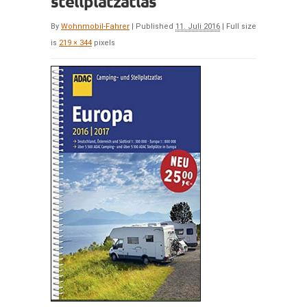
stellplatzatlas
By
Wohnmobil-Fahrer
|
Published
11. Juli 2016
|
Full size
is
219 × 344
pixels