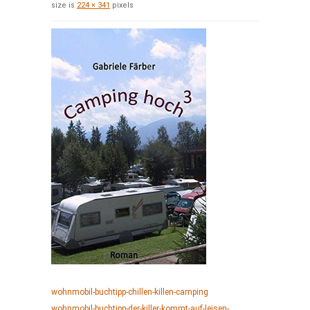
size is
224 × 341
pixels
wohnmobil-buchtipp-chillen-killen-camping
wohnmobil-buchtipp-der-killer-kommt-auf-leisen-