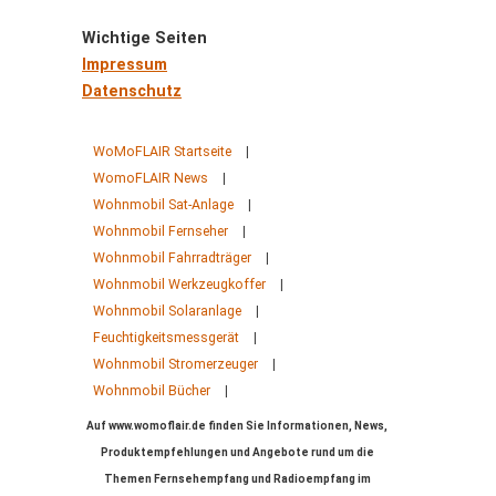
Wichtige Seiten
Impressum
Datenschutz
WoMoFLAIR Startseite
|
WomoFLAIR News
|
Wohnmobil Sat-Anlage
|
Wohnmobil Fernseher
|
Wohnmobil Fahrradträger
|
Wohnmobil Werkzeugkoffer
|
Wohnmobil Solaranlage
|
Feuchtigkeitsmessgerät
|
Wohnmobil Stromerzeuger
|
Wohnmobil Bücher
|
Auf www.womoflair.de finden Sie Informationen, News,
Produktempfehlungen und Angebote rund um die
Themen Fernsehempfang und Radioempfang im