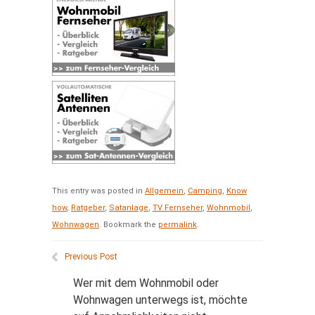
This entry was posted in
Allgemein
,
Camping
,
Know
how
,
Ratgeber
,
Satanlage
,
TV Fernseher
,
Wohnmobil
,
Wohnwagen
. Bookmark the
permalink
.
Previous Post
Wer mit dem Wohnmobil oder
Wohnwagen unterwegs ist, möchte