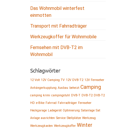
Das Wohnmobil winterfest
einmotten
Transport mit Fahrradträger
Werkzeugkoffer für Wohnmobile
Fernsehen mit DVB-T2 im
Wohnmobil
Schlagwörter
12 Volt
12V Camping TV
12V DVB-T2
12V Fernseher
Camping
Anhängerkupplung
Ausbau
beheizt
camping krimi
campingstuhl
DVB-T
DVB-T2
DVB-T2
HD
e-Bike
Fahrrad
Fahrradträger
Fernseher
Heckgarage
Ladegerät
Optimierung
Satanlage
Sat
Anlage ausrichten
Service
Stellplätze
Werkzeug
Winter
Werkzeugkasten
Werkzeugkoffer