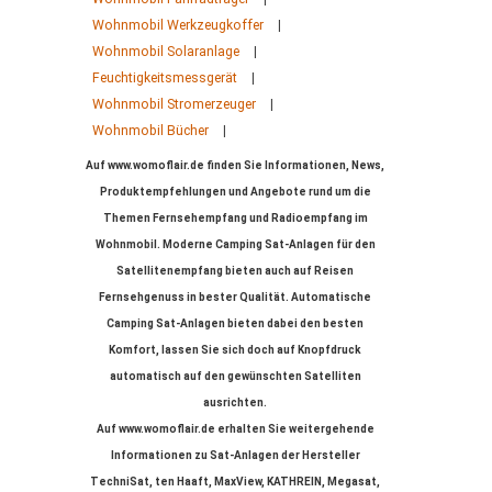
Wohnmobil Werkzeugkoffer
|
Wohnmobil Solaranlage
|
Feuchtigkeitsmessgerät
|
Wohnmobil Stromerzeuger
|
Wohnmobil Bücher
|
Auf www.womoflair.de finden Sie Informationen, News,
Produktempfehlungen und Angebote rund um die
Themen Fernsehempfang und Radioempfang im
Wohnmobil. Moderne Camping Sat-Anlagen für den
Satellitenempfang bieten auch auf Reisen
Fernsehgenuss in bester Qualität. Automatische
Camping Sat-Anlagen bieten dabei den besten
Komfort, lassen Sie sich doch auf Knopfdruck
automatisch auf den gewünschten Satelliten
ausrichten.
Auf www.womoflair.de erhalten Sie weitergehende
Informationen zu Sat-Anlagen der Hersteller
TechniSat, ten Haaft, MaxView, KATHREIN, Megasat,