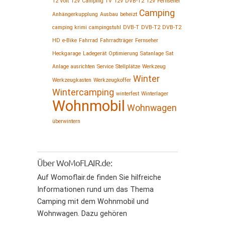
12 Volt
12V Camping TV
12V DVB-T2
12V Fernseher
Camping
Anhängerkupplung
Ausbau
beheizt
camping krimi
campingstuhl
DVB-T
DVB-T2
DVB-T2
HD
e-Bike
Fahrrad
Fahrradträger
Fernseher
Heckgarage
Ladegerät
Optimierung
Satanlage
Sat
Anlage ausrichten
Service
Stellplätze
Werkzeug
Winter
Werkzeugkasten
Werkzeugkoffer
Wintercamping
winterfest
Winterlager
Wohnmobil
Wohnwagen
überwintern
Über WoMoFLAIR.de:
Auf Womoflair.de finden Sie hilfreiche
Informationen rund um das Thema
Camping mit dem Wohnmobil und
Wohnwagen. Dazu gehören